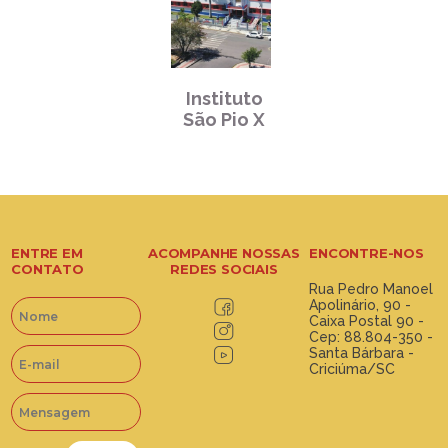
Instituto
São Pio X
ENTRE EM
ACOMPANHE NOSSAS
ENCONTRE-NOS
CONTATO
REDES SOCIAIS
Rua Pedro Manoel
Apolinário, 90 -
Caixa Postal 90 -
Cep: 88.804-350 -
Santa Bárbara -
Criciúma/SC