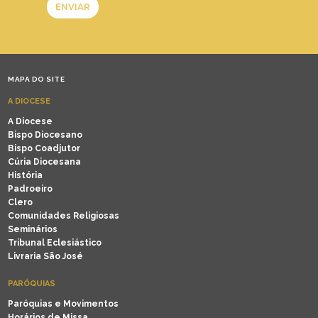
MAPA DO SITE
A DIOCESE
A Diocese
Bispo Diocesano
Bispo Coadjutor
Cúria Diocesana
História
Padroeiro
Clero
Comunidades Religiosas
Seminários
Tribunal Eclesiástico
Livraria São José
PARÓQUIAS
Paróquias e Movimentos
Horários de Missa