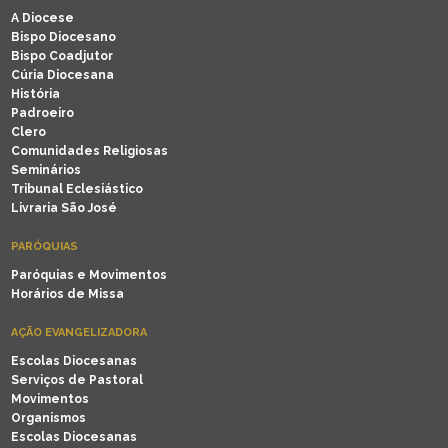
A Diocese
Bispo Diocesano
Bispo Coadjutor
Cúria Diocesana
História
Padroeiro
Clero
Comunidades Religiosas
Seminários
Tribunal Eclesiástico
Livraria São José
PARÓQUIAS
Paróquias e Movimentos
Horários de Missa
AÇÃO EVANGELIZADORA
Escolas Diocesanas
Serviços de Pastoral
Movimentos
Organismos
Escolas Diocesanas