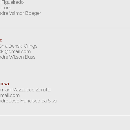
 Figueiredo
il.com
Padre Valmor Boeger
de
nia Denski Grings
nski@gmail.com
Padre Wilson Buss
dosa
amiani Mazzucco Zanatta
tmail.com
adre José Francisco da Silva