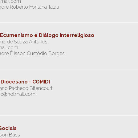
gmail.com
Padre Roberto Fontana Talau
Ecumenismo e Diálogo Interreligioso
ina de Souza Antunes
mail.com
Padre Élisson Custódio Borges
 Diocesano - COMIDI
iano Pacheco Bitencourt
rcc@hotmail.com
Sociais
lson Buss