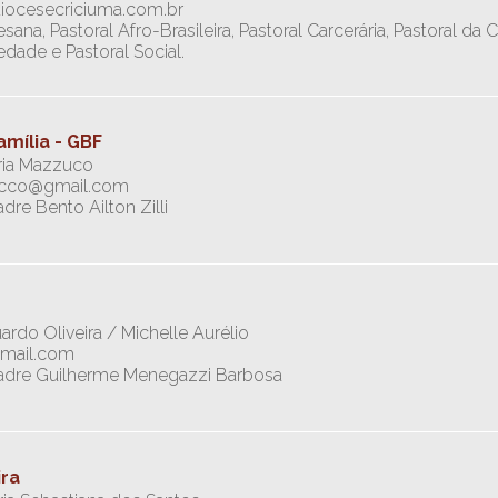
diocesecriciuma.com.br
esana, Pastoral Afro-Brasileira, Pastoral Carcerária, Pastoral da 
edade e Pastoral Social.
mília - GBF
ria Mazzuco
zucco@gmail.com
dre Bento Ailton Zilli
rdo Oliveira / Michelle Aurélio
gmail.com
 Padre Guilherme Menegazzi Barbosa
ira