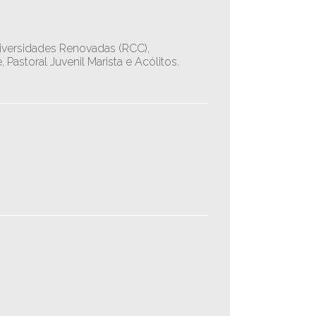
niversidades Renovadas (RCC),
astoral Juvenil Marista e Acólitos.