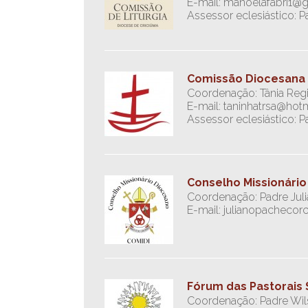
E-mail: manoelafabri1@
Assessor eclesiástico: 
Comissão Diocesana 
Coordenação: Tânia Reg
E-mail: taninhatrsa@hot
Assessor eclesiástico: 
Conselho Missionário
Coordenação: Padre Jul
E-mail: julianopacheco
Fórum das Pastorais 
Coordenação: Padre Wi