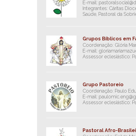
E-mail: pastoralsocial@
Integrantes: Cáritas Dioc
Saúde, Pastoral da Sobri
Grupos Bíblicos em Fa
Coordenação: Glória Ma
E-mail: gloriamariama
Assessor eclesiástico: Pa
Grupo Pastoreio
Coordenação: Paulo Edua
E-mail: paulomic.eng@
Assessor eclesiástico:
Pastoral Afro-Brasile