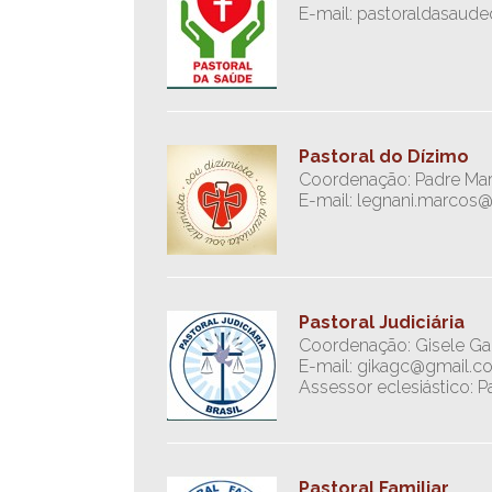
E-mail: pastoraldasaud
Pastoral do Dízimo
Coordenação: Padre Mar
E-mail: legnani.marcos
Pastoral Judiciária
Coordenação: Gisele Garc
E-mail: gikagc@gmail.c
Assessor eclesiástico: 
Pastoral Familiar