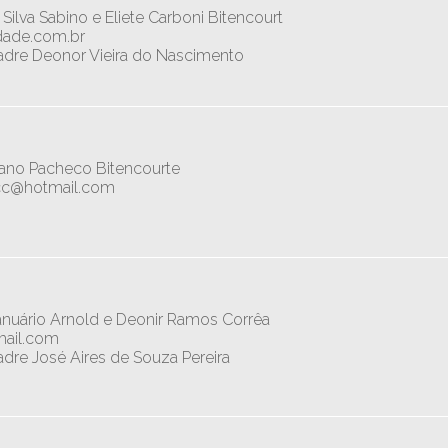
ilva Sabino e Eliete Carboni Bitencourt
dade.com.br
Padre Deonor Vieira do Nascimento
iano Pacheco Bitencourte
rcc@hotmail.com
anuário Arnold e Deonir Ramos Corrêa
mail.com
adre José Aires de Souza Pereira