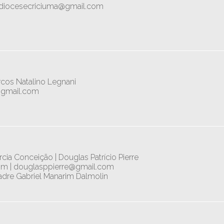
ediocesecriciuma@gmail.com
cos Natalino Legnani
@gmail.com
ia Conceição | Douglas Patrício Pierre
om | douglasppierre@gmail.com
Padre Gabriel Manarim Dalmolin