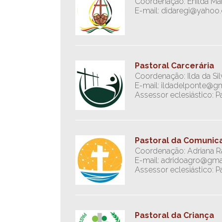
Coordenação: Enilda Mar
E-mail: didaregi@yahoo
Pastoral Carcerária
Coordenação: Ilda da Sil
E-mail: ildadelponte@g
Assessor eclesiástico: Pa
Pastoral da Comunic
Coordenação: Adriana R
E-mail: adridoagro@gma
Assessor eclesiástico: P
Pastoral da Criança