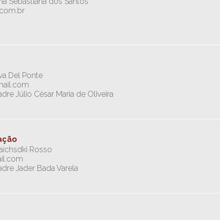
ia Sebastiana dos Santos
.com.br
va Del Ponte
mail.com
dre Júlio César Maria de Oliveira
ação
aichsdki Rosso
il.com
adre Jader Bada Varela