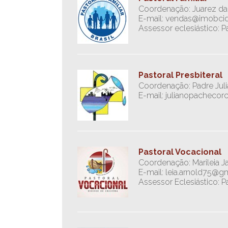
Coordenação: Juarez da S
E-mail: vendas@imobci
Assessor eclesiástico: 
Pastoral Presbiteral
Coordenação: Padre Jul
E-mail: julianopacheco
Pastoral Vocacional
Coordenação: Marileia J
E-mail: leia.arnold75@g
Assessor Eclesiástico: P