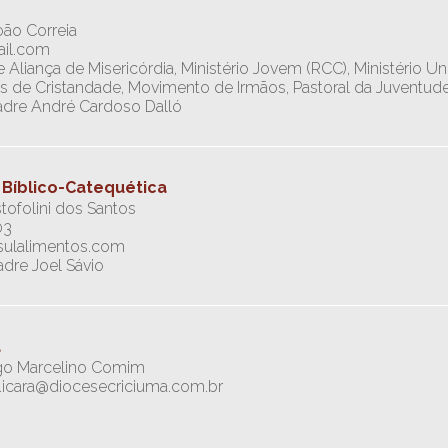
oão Correia
ail.com
Aliança de Misericórdia, Ministério Jovem (RCC), Ministério U
de Cristandade, Movimento de Irmãos, Pastoral da Juventude, P
Padre André Cardoso Dalló
Bíblico-Catequética
tofolini dos Santos
03
ilsulalimentos.com
adre Joel Sávio
a
ago Marcelino Comim
ia.icara@diocesecriciuma.com.br