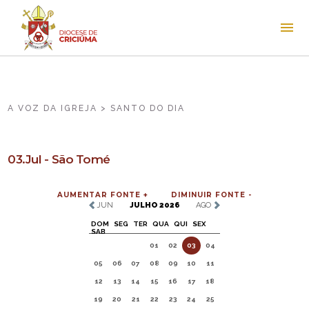
A VOZ DA IGREJA > SANTO DO DIA
03.Jul - São Tomé
AUMENTAR FONTE +
DIMINUIR FONTE -
JUN
JULHO 2026
AGO
DOM
SEG
TER
QUA
QUI
SEX
SAB
01
02
03
04
05
06
07
08
09
10
11
12
13
14
15
16
17
18
19
20
21
22
23
24
25