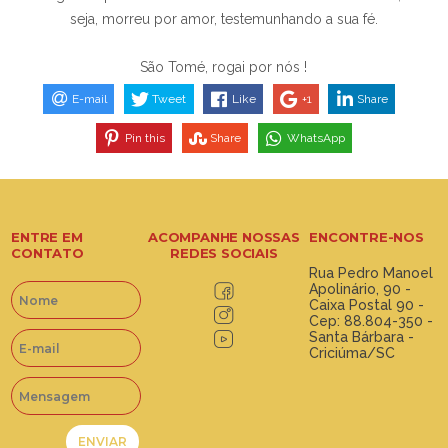
seja, morreu por amor, testemunhando a sua fé.
São Tomé, rogai por nós !
E-mail
Tweet
Like
+1
Share
Pin this
Share
WhatsApp
ENTRE EM
ACOMPANHE NOSSAS
ENCONTRE-NOS
CONTATO
REDES SOCIAIS
Rua Pedro Manoel
Apolinário, 90 -
Caixa Postal 90 -
Cep: 88.804-350 -
Santa Bárbara -
Criciúma/SC