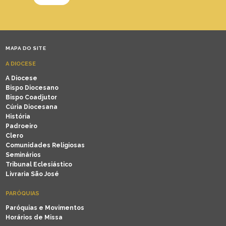
MAPA DO SITE
A DIOCESE
A Diocese
Bispo Diocesano
Bispo Coadjutor
Cúria Diocesana
História
Padroeiro
Clero
Comunidades Religiosas
Seminários
Tribunal Eclesiástico
Livraria São José
PARÓQUIAS
Paróquias e Movimentos
Horários de Missa