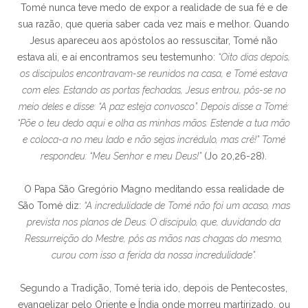
Tomé nunca teve medo de expor a realidade de sua fé e de
sua razão, que queria saber cada vez mais e melhor. Quando
Jesus apareceu aos apóstolos ao ressuscitar, Tomé não
estava ali, e aí encontramos seu testemunho:
“Oito dias depois,
os discípulos encontravam-se reunidos na casa, e Tomé estava
com eles. Estando as portas fechadas, Jesus entrou, pôs-se no
meio deles e disse: “A paz esteja convosco”. Depois disse a Tomé:
“Põe o teu dedo aqui e olha as minhas mãos. Estende a tua mão
e coloca-a no meu lado e não sejas incrédulo, mas crê!” Tomé
respondeu: “Meu Senhor e meu Deus!”
(Jo 20,26-28).
O Papa São Gregório Magno meditando essa realidade de
São Tomé diz:
“A incredulidade de Tomé não foi um acaso, mas
prevista nos planos de Deus. O discípulo, que, duvidando da
Ressurreição do Mestre, pôs as mãos nas chagas do mesmo,
curou com isso a ferida da nossa incredulidade”.
Segundo a Tradição, Tomé teria ido, depois de Pentecostes,
evangelizar pelo Oriente e Índia onde morreu martirizado, ou