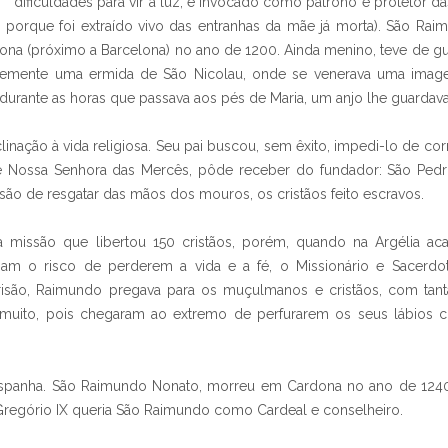
dificuldades para vir à luz, é invocado como patrono e protetor da
o” porque foi extraído vivo das entranhas da mãe já morta). São Ra
sona (próximo a Barcelona) no ano de 1200. Ainda menino, teve de g
tantemente uma ermida de São Nicolau, onde se venerava uma ima
durante as horas que passava aos pés de Maria, um anjo lhe guardav
nação à vida religiosa. Seu pai buscou, sem êxito, impedi-lo de co
e Nossa Senhora das Mercês, pôde receber do fundador: São Pedr
são de resgatar das mãos dos mouros, os cristãos feito escravos.
 missão que libertou 150 cristãos, porém, quando na Argélia ac
iam o risco de perderem a vida e a fé, o Missionário e Sacerdo
risão, Raimundo pregava para os muçulmanos e cristãos, com tan
muito, pois chegaram ao extremo de perfurarem os seus lábios 
 à Espanha. São Raimundo Nonato, morreu em Cardona no ano de 12
Gregório IX queria São Raimundo como Cardeal e conselheiro.