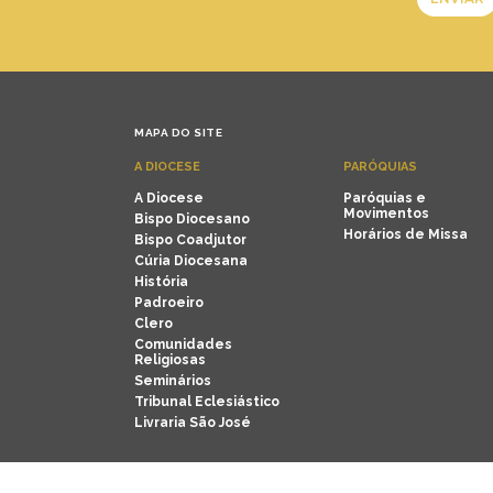
MAPA DO SITE
A DIOCESE
PARÓQUIAS
A Diocese
Paróquias e
Movimentos
Bispo Diocesano
Horários de Missa
Bispo Coadjutor
Cúria Diocesana
História
Padroeiro
Clero
Comunidades
Religiosas
Seminários
Tribunal Eclesiástico
Livraria São José