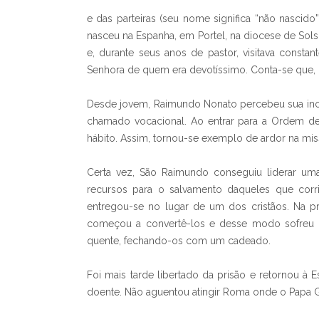
e das parteiras (seu nome significa “não nascid
nasceu na Espanha, em Portel, na diocese de Sol
e, durante seus anos de pastor, visitava cons
Senhora de quem era devotíssimo. Conta-se que, 
Desde jovem, Raimundo Nonato percebeu sua incli
chamado vocacional. Ao entrar para a Ordem d
hábito. Assim, tornou-se exemplo de ardor na mis
Certa vez, São Raimundo conseguiu liderar uma
recursos para o salvamento daqueles que corr
entregou-se no lugar de um dos cristãos. Na p
começou a convertê-los e desse modo sofreu 
quente, fechando-os com um cadeado.
Foi mais tarde libertado da prisão e retornou
doente. Não aguentou atingir Roma onde o Papa 