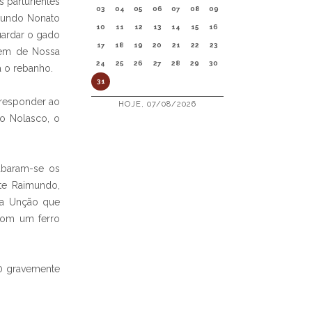
s parturientes
03
04
05
06
07
08
09
imundo Nonato
10
11
12
13
14
15
16
uardar o gado
17
18
19
20
21
22
23
gem de Nossa
24
25
26
27
28
29
30
a o rebanho.
31
rresponder ao
HOJE, 07/08/2026
o Nolasco, o
abaram-se os
te Raimundo,
ta Unção que
com um ferro
40 gravemente