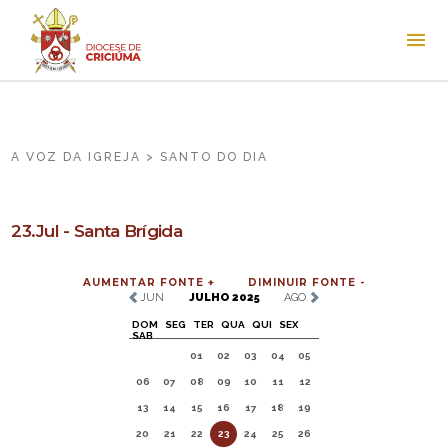
A VOZ DA IGREJA > SANTO DO DIA
23.Jul - Santa Brígida
AUMENTAR FONTE +
DIMINUIR FONTE -
JUN
JULHO 2025
AGO
DOM
SEG
TER
QUA
QUI
SEX
SAB
01
02
03
04
05
06
07
08
09
10
11
12
13
14
15
16
17
18
19
20
21
22
23
24
25
26