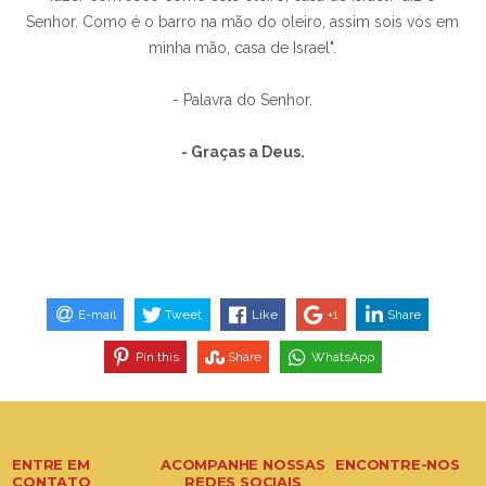
Senhor. Como é o barro na mão do oleiro, assim sois vós em
minha mão, casa de Israel".
- Palavra do Senhor.
- Graças a Deus.
E-mail
Tweet
Like
+1
Share
Pin this
Share
WhatsApp
ENTRE EM
ACOMPANHE NOSSAS
ENCONTRE-NOS
CONTATO
REDES SOCIAIS