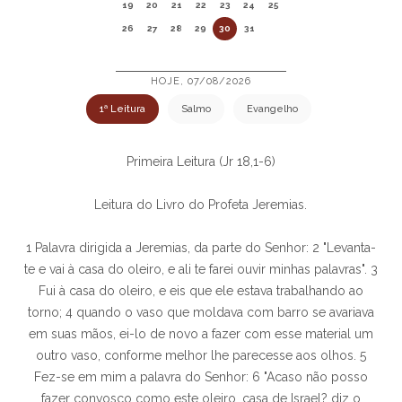
19
20
21
22
23
24
25
26
27
28
29
30
31
HOJE, 07/08/2026
1ª Leitura
Salmo
Evangelho
Primeira Leitura (Jr 18,1-6)
Leitura do Livro do Profeta Jeremias.
1 Palavra dirigida a Jeremias, da parte do Senhor: 2 "Levanta-
te e vai à casa do oleiro, e ali te farei ouvir minhas palavras". 3
Fui à casa do oleiro, e eis que ele estava trabalhando ao
torno; 4 quando o vaso que moldava com barro se avariava
em suas mãos, ei-lo de novo a fazer com esse material um
outro vaso, conforme melhor lhe parecesse aos olhos. 5
Fez-se em mim a palavra do Senhor: 6 "Acaso não posso
fazer convosco como este oleiro, casa de Israel? diz o