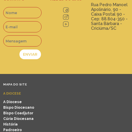
Rua Pedro Manoel
Apolinário, 90 -
Caixa Postal 90 -
Cep: 88.804-350 -
Santa Bárbara -
Criciúma/SC
MAPA DO SITE
A DIOCESE
A Diocese
Bispo Diocesano
Bispo Coadjutor
Cúria Diocesana
História
Padroeiro