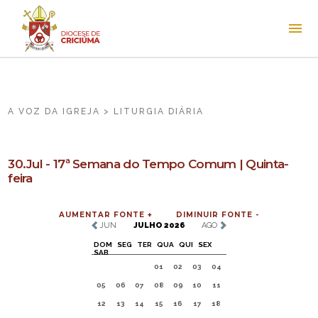
A VOZ DA IGREJA > LITURGIA DIÁRIA
30.Jul - 17ª Semana do Tempo Comum | Quinta-
feira
AUMENTAR FONTE +
DIMINUIR FONTE -
JUN
JULHO 2026
AGO
DOM
SEG
TER
QUA
QUI
SEX
SAB
01
02
03
04
05
06
07
08
09
10
11
12
13
14
15
16
17
18