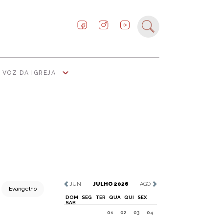
VOZ DA IGREJA
JUN
JULHO 2026
AGO
Evangelho
DOM
SEG
TER
QUA
QUI
SEX
SAB
01
02
03
04