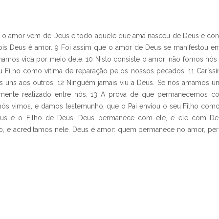
e o amor vem de Deus e todo aquele que ama nasceu de Deus e con
s Deus é amor. 9 Foi assim que o amor de Deus se manifestou ent
nhamos vida por meio dele. 10 Nisto consiste o amor: não fomos n
u Filho como vítima de reparação pelos nossos pecados. 11 Caríss
ns aos outros. 12 Ninguém jamais viu a Deus. Se nos amamos uns
ente realizado entre nós. 13 A prova de que permanecemos co
 nós vimos, e damos testemunho, que o Pai enviou o seu Filho com
us é o Filho de Deus, Deus permanece com ele, e ele com De
, e acreditamos nele. Deus é amor: quem permanece no amor, p