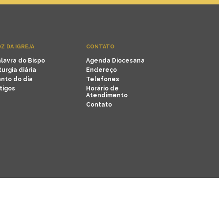
Z DA IGREJA
CONTATO
lavra do Bispo
Agenda Diocesana
turgia diária
Endereço
nto do dia
Telefones
tigos
Horário de
Atendimento
Contato