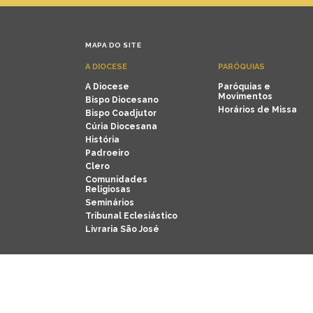
MAPA DO SITE
A DIOCESE
PARÓQUIAS
A Diocese
Paróquias e
Movimentos
Bispo Diocesano
Horários de Missa
Bispo Coadjutor
Cúria Diocesana
História
Padroeiro
Clero
Comunidades
Religiosas
Seminários
Tribunal Eclesiástico
Livraria São José
Copyright © Diocese de Criciúma. Todos os direitos re