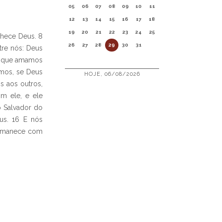
05
06
07
08
09
10
11
12
13
14
15
16
17
18
19
20
21
22
23
24
25
hece Deus. 8
26
27
28
29
30
31
re nós: Deus
ós que amamos
imos, se Deus
HOJE, 06/08/2026
 aos outros,
m ele, e ele
o Salvador do
us. 16 E nós
ermanece com