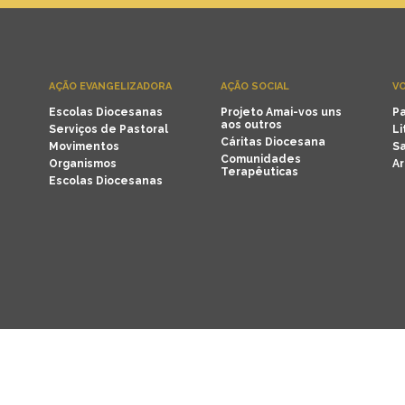
AÇÃO EVANGELIZADORA
AÇÃO SOCIAL
VO
Escolas Diocesanas
Projeto Amai-vos uns
Pa
aos outros
Serviços de Pastoral
Li
Cáritas Diocesana
Movimentos
Sa
Comunidades
Organismos
Ar
Terapêuticas
Escolas Diocesanas
servados