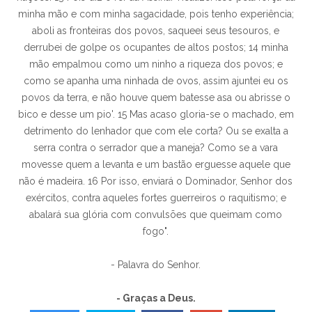
minha mão e com minha sagacidade, pois tenho experiência;
aboli as fronteiras dos povos, saqueei seus tesouros, e
derrubei de golpe os ocupantes de altos postos; 14 minha
mão empalmou como um ninho a riqueza dos povos; e
como se apanha uma ninhada de ovos, assim ajuntei eu os
povos da terra, e não houve quem batesse asa ou abrisse o
bico e desse um pio'. 15 Mas acaso gloria-se o machado, em
detrimento do lenhador que com ele corta? Ou se exalta a
serra contra o serrador que a maneja? Como se a vara
movesse quem a levanta e um bastão erguesse aquele que
não é madeira. 16 Por isso, enviará o Dominador, Senhor dos
exércitos, contra aqueles fortes guerreiros o raquitismo; e
abalará sua glória com convulsões que queimam como
fogo".
- Palavra do Senhor.
- Graças a Deus.