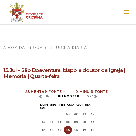
A VOZ DA IGREJA > LITURGIA DIÁRIA
15.Jul - São Boaventura, bispo e doutor da Igreja |
Memória | Quarta-feira
AUMENTAR FONTE +
DIMINUIR FONTE -
JUN
JULHO 2026
AGO
DOM
SEG
TER
QUA
QUI
SEX
SAB
01
02
03
04
05
06
07
08
09
10
11
12
13
14
15
16
17
18