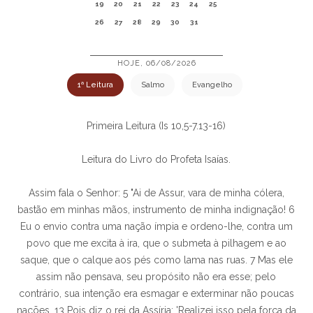
19
20
21
22
23
24
25
26
27
28
29
30
31
HOJE, 06/08/2026
1ª Leitura
Salmo
Evangelho
Primeira Leitura (Is 10,5-7.13-16)
Leitura do Livro do Profeta Isaías.
Assim fala o Senhor: 5 "Ai de Assur, vara de minha cólera,
bastão em minhas mãos, instrumento de minha indignação! 6
Eu o envio contra uma nação ímpia e ordeno-lhe, contra um
povo que me excita à ira, que o submeta à pilhagem e ao
saque, que o calque aos pés como lama nas ruas. 7 Mas ele
assim não pensava, seu propósito não era esse; pelo
contrário, sua intenção era esmagar e exterminar não poucas
nações. 13 Pois diz o rei da Assíria: 'Realizei isso pela força da