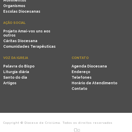
Movimentos
Organismos
Escolas Diocesanas
AÇÃO SOCIAL
Projeto Amai-vos uns aos
outros
Cáritas Diocesana
Comunidades Terapêuticas
VOZ DA IGREJA
CONTATO
Palavra do Bispo
Agenda Diocesana
Liturgia diária
Endereço
Santo do dia
Telefones
Artigos
Horário de Atendimento
Contato
Copyright © Diocese de Criciúma. Todos os direitos reservados