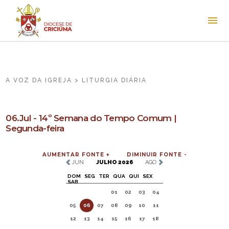
A VOZ DA IGREJA > LITURGIA DIÁRIA
06.Jul - 14º Semana do Tempo Comum |
Segunda-feira
AUMENTAR FONTE +
DIMINUIR FONTE -
JUN
JULHO 2026
AGO
DOM
SEG
TER
QUA
QUI
SEX
SAB
01
02
03
04
05
06
07
08
09
10
11
12
13
14
15
16
17
18