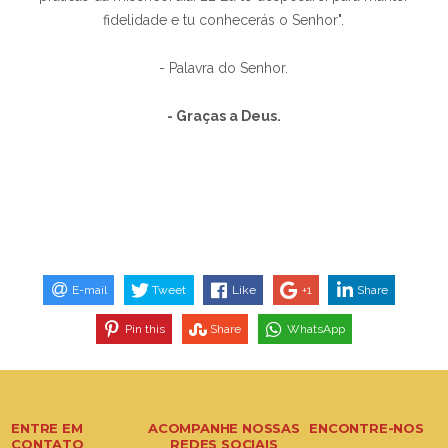
fidelidade e tu conhecerás o Senhor".
- Palavra do Senhor.
- Graças a Deus.
E-mail
Tweet
Like
+1
Share
Pin this
Share
WhatsApp
ENTRE EM
ACOMPANHE NOSSAS
ENCONTRE-NOS
CONTATO
REDES SOCIAIS