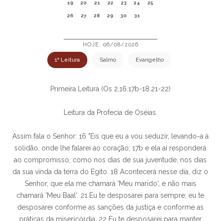
19
20
21
22
23
24
25
26
27
28
29
30
31
HOJE, 06/08/2026
1ª Leitura
Salmo
Evangelho
Primeira Leitura (Os 2,16.17b-18.21-22)
Leitura da Profecia de Oséias.
Assim fala o Senhor: 16 "Eis que eu a vou seduzir, levando-a à
solidão, onde lhe falarei ao coração; 17b e ela aí responderá
ao compromisso, como nos dias de sua juventude, nos dias
da sua vinda da terra do Egito. 18 Acontecerá nesse dia, diz o
Senhor, que ela me chamará 'Meu marido', e não mais
chamará 'Meu Baal'. 21 Eu te desposarei para sempre; eu te
desposarei conforme as sanções da justiça e conforme as
práticas da misericórdia. 22 Eu te desposarei para manter