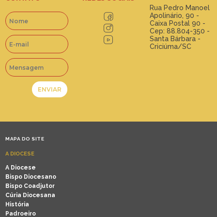
Rua Pedro Manoel
Apolinário, 90 -
Caixa Postal 90 -
Cep: 88.804-350 -
Santa Bárbara -
Criciúma/SC
MAPA DO SITE
A DIOCESE
A Diocese
Bispo Diocesano
Bispo Coadjutor
Cúria Diocesana
História
Padroeiro