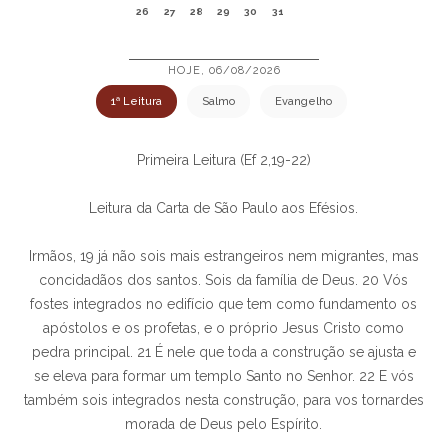
26
27
28
29
30
31
HOJE, 06/08/2026
1ª Leitura
Salmo
Evangelho
Primeira Leitura (Ef 2,19-22)
Leitura da Carta de São Paulo aos Efésios.
Irmãos, 19 já não sois mais estrangeiros nem migrantes, mas
concidadãos dos santos. Sois da família de Deus. 20 Vós
fostes integrados no edifício que tem como fundamento os
apóstolos e os profetas, e o próprio Jesus Cristo como
pedra principal. 21 É nele que toda a construção se ajusta e
se eleva para formar um templo Santo no Senhor. 22 E vós
também sois integrados nesta construção, para vos tornardes
morada de Deus pelo Espírito.