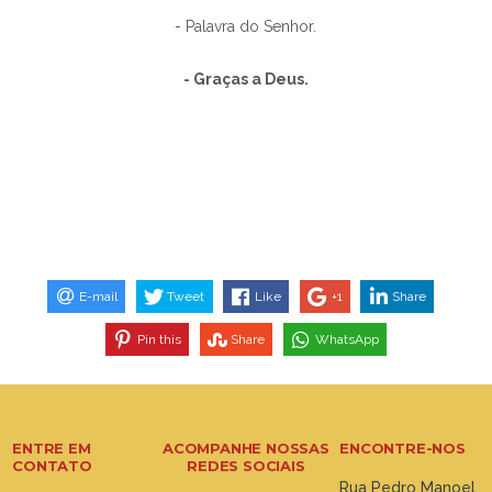
- Palavra do Senhor.
- Graças a Deus.
E-mail
Tweet
Like
+1
Share
Pin this
Share
WhatsApp
ENTRE EM
ACOMPANHE NOSSAS
ENCONTRE-NOS
CONTATO
REDES SOCIAIS
Rua Pedro Manoel