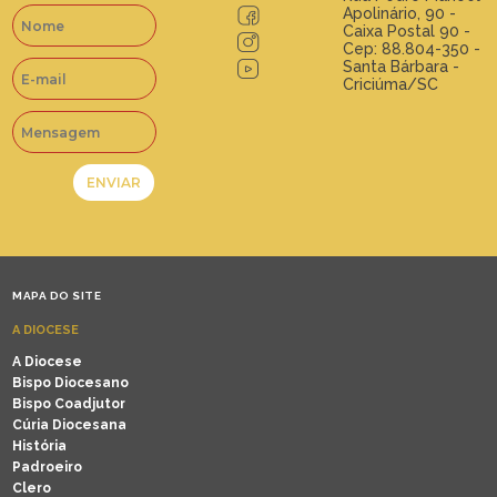
Apolinário, 90 -
Caixa Postal 90 -
Cep: 88.804-350 -
Santa Bárbara -
Criciúma/SC
MAPA DO SITE
A DIOCESE
A Diocese
Bispo Diocesano
Bispo Coadjutor
Cúria Diocesana
História
Padroeiro
Clero