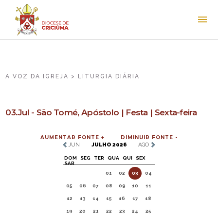
A VOZ DA IGREJA > LITURGIA DIÁRIA
03.Jul - São Tomé, Apóstolo | Festa | Sexta-feira
AUMENTAR FONTE +
DIMINUIR FONTE -
JUN
JULHO 2026
AGO
DOM
SEG
TER
QUA
QUI
SEX
SAB
01
02
03
04
05
06
07
08
09
10
11
12
13
14
15
16
17
18
19
20
21
22
23
24
25