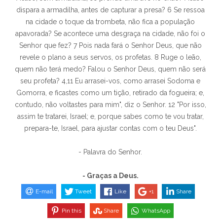
dispara a armadilha, antes de capturar a presa? 6 Se ressoa
na cidade o toque da trombeta, não fica a população
apavorada? Se acontece uma desgraça na cidade, não foi o
Senhor que fez? 7 Pois nada fará o Senhor Deus, que não
revele o plano a seus servos, os profetas. 8 Ruge o leão,
quem não terá medo? Falou o Senhor Deus, quem não será
seu profeta? 4,11 Eu arrasei-vos, como arrasei Sodoma e
Gomorra, e ficastes como um tição, retirado da fogueira; e,
contudo, não voltastes para mim", diz o Senhor. 12 "Por isso,
assim te tratarei, Israel; e, porque sabes como te vou tratar,
prepara-te, Israel, para ajustar contas com o teu Deus".
- Palavra do Senhor.
- Graças a Deus.
E-mail
Tweet
Like
+1
Share
Pin this
Share
WhatsApp