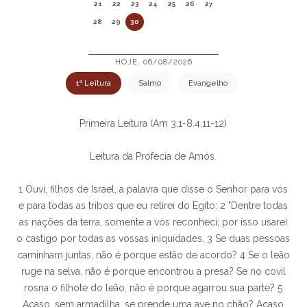
21
22
23
24
25
26
27
28
29
30
HOJE, 06/08/2026
1ª Leitura
Salmo
Evangelho
Primeira Leitura (Am 3,1-8.4,11-12)
Leitura da Profecia de Amós.
1 Ouvi, filhos de Israel, a palavra que disse o Senhor para vós
e para todas as tribos que eu retirei do Egito: 2 "Dentre todas
as nações da terra, somente a vós reconheci; por isso usarei
o castigo por todas as vossas iniquidades. 3 Se duas pessoas
caminham juntas, não é porque estão de acordo? 4 Se o leão
ruge na selva, não é porque encontrou a presa? Se no covil
rosna o filhote do leão, não é porque agarrou sua parte? 5
Acaso, sem armadilha, se prende uma ave no chão? Acaso