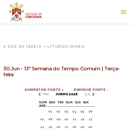
A VOZ DA IGREJA > LITURGIA DIÁRIA
30.Jun - 13ª Semana do Tempo Comum | Terça-
feira
AUMENTAR FONTE +
DIMINUIR FONTE -
MAI
JUNHO 2026
JUL
DOM
SEG
TER
QUA
QUI
SEX
SAB
01
02
03
04
05
06
07
08
09
10
11
12
13
14
15
16
17
18
19
20