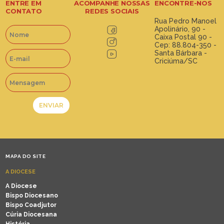
ENTRE EM
ACOMPANHE NOSSAS
ENCONTRE-NOS
CONTATO
REDES SOCIAIS
Rua Pedro Manoel
Apolinário, 90 -
Caixa Postal 90 -
Cep: 88.804-350 -
Santa Bárbara -
Criciúma/SC
MAPA DO SITE
A DIOCESE
A Diocese
Bispo Diocesano
Bispo Coadjutor
Cúria Diocesana