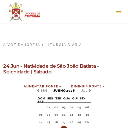
A VOZ DA IGREJA > LITURGIA DIÁRIA
24.Jun - Natividade de São João Batista -
Solenidade | Sábado
AUMENTAR FONTE +
DIMINUIR FONTE -
MAI
JUNHO 2026
JUL
DOM
SEG
TER
QUA
QUI
SEX
SAB
01
02
03
04
05
06
07
08
09
10
11
12
13
14
15
16
17
18
19
20