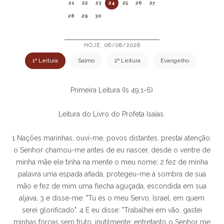
21
22
23
24
25
26
27
28
29
30
HOJE, 06/08/2026
1ª Leitura
Salmo
2ª Leitura
Evangelho
Primeira Leitura (Is 49,1-6)
Leitura do Livro do Profeta Isaías.
1 Nações marinhas, ouvi-me, povos distantes, prestai atenção:
o Senhor chamou-me antes de eu nascer, desde o ventre de
minha mãe ele tinha na mente o meu nome; 2 fez de minha
palavra uma espada afiada, protegeu-me à sombra de sua
mão e fez de mim uma flecha aguçada, escondida em sua
aljava, 3 e disse-me: "Tu és o meu Servo, Israel, em quem
serei glorificado". 4 E eu disse: "Trabalhei em vão, gastei
minhas forças sem fruto, inutilmente; entretanto o Senhor me