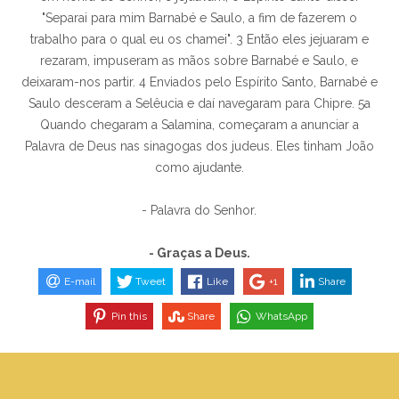
"Separai para mim Barnabé e Saulo, a fim de fazerem o
trabalho para o qual eu os chamei". 3 Então eles jejuaram e
rezaram, impuseram as mãos sobre Barnabé e Saulo, e
deixaram-nos partir. 4 Enviados pelo Espírito Santo, Barnabé e
Saulo desceram a Selêucia e daí navegaram para Chipre. 5a
Quando chegaram a Salamina, começaram a anunciar a
Palavra de Deus nas sinagogas dos judeus. Eles tinham João
como ajudante.
- Palavra do Senhor.
- Graças a Deus.
E-mail
Tweet
Like
+1
Share
Pin this
Share
WhatsApp