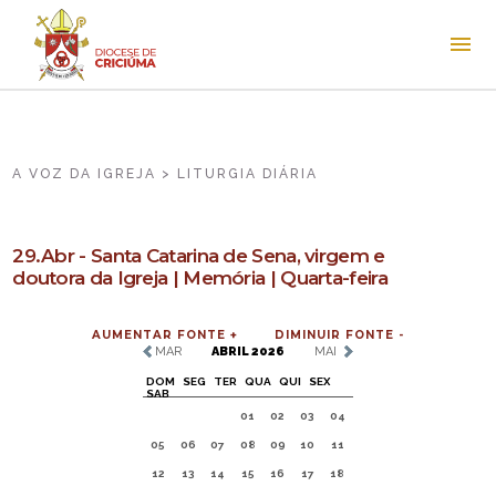
A VOZ DA IGREJA > LITURGIA DIÁRIA
29.Abr - Santa Catarina de Sena, virgem e
doutora da Igreja | Memória | Quarta-feira
AUMENTAR FONTE +
DIMINUIR FONTE -
MAR
ABRIL 2026
MAI
DOM
SEG
TER
QUA
QUI
SEX
SAB
01
02
03
04
05
06
07
08
09
10
11
12
13
14
15
16
17
18