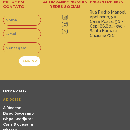
ENTRE EM
ACOMPANHE NOSSAS
ENCONTRE-NOS
CONTATO
REDES SOCIAIS
Rua Pedro Manoel
Apolinário, 90 -
Caixa Postal 90 -
Cep: 88.804-350 -
Santa Bárbara -
Criciúma/SC
MAPA DO SITE
A DIOCESE
A Diocese
Bispo Diocesano
Bispo Coadjutor
Cúria Diocesana