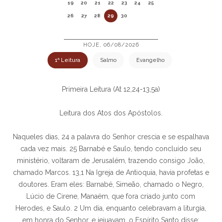
19
20
21
22
23
24
25
26
27
28
29
30
HOJE, 06/08/2026
1ª Leitura
Salmo
Evangelho
Primeira Leitura (At 12,24-13,5a)
Leitura dos Atos dos Apóstolos.
Naqueles dias, 24 a palavra do Senhor crescia e se espalhava
cada vez mais. 25 Barnabé e Saulo, tendo concluído seu
ministério, voltaram de Jerusalém, trazendo consigo João,
chamado Marcos. 13,1 Na Igreja de Antioquia, havia profetas e
doutores. Eram eles: Barnabé, Simeão, chamado o Negro,
Lúcio de Cirene, Manaém, que fora criado junto com
Herodes, e Saulo. 2 Um dia, enquanto celebravam a liturgia,
em honra do Senhor, e jejuavam, o Espírito Santo disse: