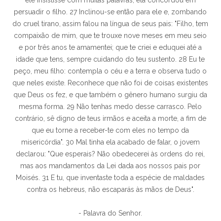
ele insistisse com muitas palavras, ela concordou em
persuadir o filho. 27 Inclinou-se então para ele e, zombando
do cruel tirano, assim falou na língua de seus pais: "Filho, tem
compaixão de mim, que te trouxe nove meses em meu seio
e por três anos te amamentei; que te criei e eduquei até a
idade que tens, sempre cuidando do teu sustento. 28 Eu te
peço, meu filho: contempla o céu e a terra e observa tudo o
que neles existe. Reconhece que não foi de coisas existentes
que Deus os fez, e que também o gênero humano surgiu da
mesma forma. 29 Não tenhas medo desse carrasco. Pelo
contrário, sê digno de teus irmãos e aceita a morte, a fim de
que eu torne a receber-te com eles no tempo da
misericórdia". 30 Mal tinha ela acabado de falar, o jovem
declarou: "Que esperais? Não obedecerei às ordens do rei,
mas aos mandamentos da Lei dada aos nossos pais por
Moisés. 31 E tu, que inventaste toda a espécie de maldades
contra os hebreus, não escaparás às mãos de Deus".
- Palavra do Senhor.