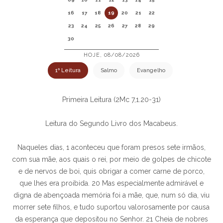
16
17
18
19
20
21
22
23
24
25
26
27
28
29
30
HOJE, 08/08/2026
1ª Leitura
Salmo
Evangelho
Primeira Leitura (2Mc 7,1.20-31)
Leitura do Segundo Livro dos Macabeus.
Naqueles dias, 1 aconteceu que foram presos sete irmãos,
com sua mãe, aos quais o rei, por meio de golpes de chicote
e de nervos de boi, quis obrigar a comer carne de porco,
que lhes era proibida. 20 Mas especialmente admirável e
digna de abençoada memória foi a mãe, que, num só dia, viu
morrer sete filhos, e tudo suportou valorosamente por causa
da esperança que depositou no Senhor. 21 Cheia de nobres