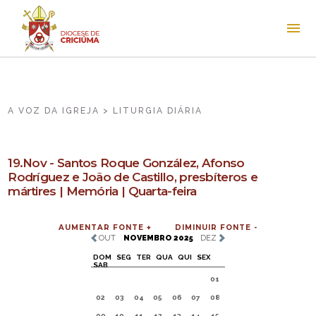
A VOZ DA IGREJA > LITURGIA DIÁRIA
19.Nov - Santos Roque González, Afonso
Rodríguez e João de Castillo, presbíteros e
mártires | Memória | Quarta-feira
AUMENTAR FONTE +
DIMINUIR FONTE -
OUT
NOVEMBRO 2025
DEZ
DOM
SEG
TER
QUA
QUI
SEX
SAB
01
02
03
04
05
06
07
08
09
10
11
12
13
14
15