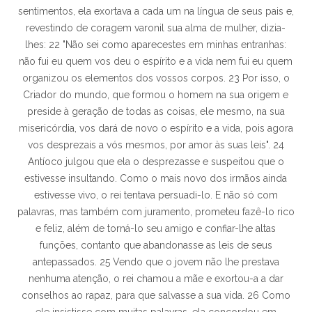
sentimentos, ela exortava a cada um na língua de seus pais e,
revestindo de coragem varonil sua alma de mulher, dizia-
lhes: 22 "Não sei como aparecestes em minhas entranhas:
não fui eu quem vos deu o espírito e a vida nem fui eu quem
organizou os elementos dos vossos corpos. 23 Por isso, o
Criador do mundo, que formou o homem na sua origem e
preside à geração de todas as coisas, ele mesmo, na sua
misericórdia, vos dará de novo o espírito e a vida, pois agora
vos desprezais a vós mesmos, por amor às suas leis". 24
Antíoco julgou que ela o desprezasse e suspeitou que o
estivesse insultando. Como o mais novo dos irmãos ainda
estivesse vivo, o rei tentava persuadi-lo. E não só com
palavras, mas também com juramento, prometeu fazê-lo rico
e feliz, além de torná-lo seu amigo e confiar-lhe altas
funções, contanto que abandonasse as leis de seus
antepassados. 25 Vendo que o jovem não lhe prestava
nenhuma atenção, o rei chamou a mãe e exortou-a a dar
conselhos ao rapaz, para que salvasse a sua vida. 26 Como