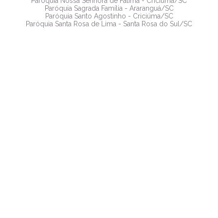
Paróquia Nossa Senhora de Fátima - Criciúma/SC
Paróquia Sagrada Família - Araranguá/SC
Paróquia Santo Agostinho - Criciúma/SC
Paróquia Santa Rosa de Lima - Santa Rosa do Sul/SC