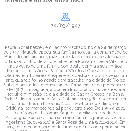
24/03/1947
Padre Sidnei nasceu em Jacinto Machado, no dia 24 de março
de 1947. Naquela época, sua família morava na comunidade de
Barra do Pinheirinho e, mais tarde, também fixou residência em
Último Rio. Filho de Gilio Vitali e Lidia Possamai Della Vitali, é o
mais velho de uma família composta por mais seis irmãos.
Iniciou sua missão na Paróquia São José Operário, no bairro
Oficinas, em Tubarão. A experiência pastoral durou apenas um
ano, quando foi nomeado para trabalhar na cidade de Rio do
Sul e, mais tarde, no município de Armazém, onde permaneceu
até 1987. Em seguida, atuou em Imbituba por nove anos, até
seguir em missão para a cidade de Capim Grosso, na Bahia.
Padre Sidnei retornou a Santa Catarina em 1988, quando iniciou
os trabalhos na Paróquia Nossa Senhora de Fátima, em
Criciúma, permanecendo ali por quatro anos. De 1995 a 2001,
foi pároco da Paróquia Sagrada Família, na cidade de
Araranguá. Exerceu ainda seu ministério nas paróquias Santo
Agostinho (2002–2010) e Santa Rosa de Lima (2011–2017). Em
2017, foi nomeado pároco de Timbé do Sul, onde permaneceu