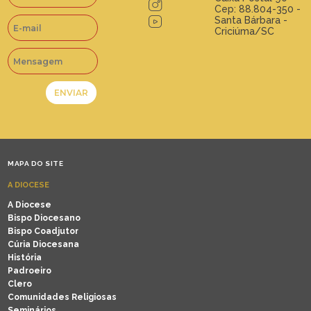
Cep: 88.804-350 -
Santa Bárbara -
Criciúma/SC
MAPA DO SITE
A DIOCESE
A Diocese
Bispo Diocesano
Bispo Coadjutor
Cúria Diocesana
História
Padroeiro
Clero
Comunidades Religiosas
Seminários