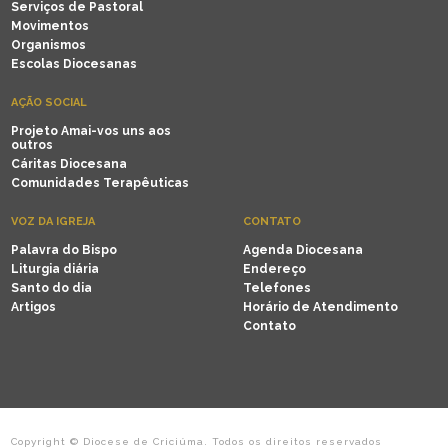
Serviços de Pastoral
Movimentos
Organismos
Escolas Diocesanas
AÇÃO SOCIAL
Projeto Amai-vos uns aos
outros
Cáritas Diocesana
Comunidades Terapêuticas
VOZ DA IGREJA
CONTATO
Palavra do Bispo
Agenda Diocesana
Liturgia diária
Endereço
Santo do dia
Telefones
Artigos
Horário de Atendimento
Contato
Copyright © Diocese de Criciúma. Todos os direitos reservados