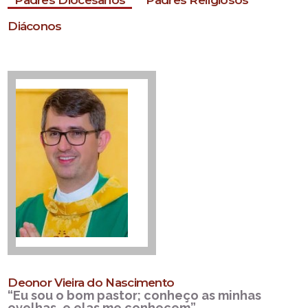
Padres Diocesanos
Padres Religiosos
Diáconos
Deonor Vieira do Nascimento
“Eu sou o bom pastor; conheço as minhas
ovelhas, e elas me conhecem”