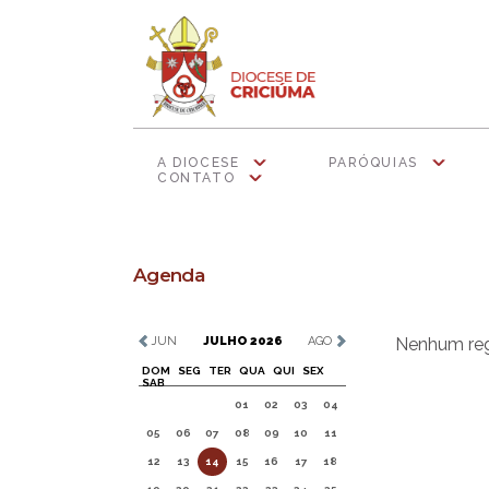
A DIOCESE
PARÓQUIAS
CONTATO
Agenda
JUN
JULHO 2026
AGO
Nenhum regi
DOM
SEG
TER
QUA
QUI
SEX
SAB
01
02
03
04
05
06
07
08
09
10
11
12
13
14
15
16
17
18