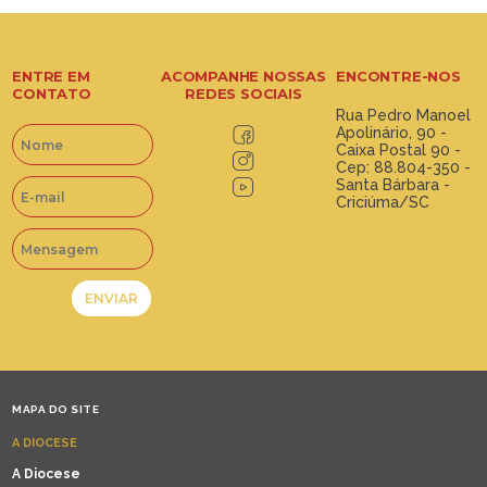
ENTRE EM
ACOMPANHE NOSSAS
ENCONTRE-NOS
CONTATO
REDES SOCIAIS
Rua Pedro Manoel
Apolinário, 90 -
Caixa Postal 90 -
Cep: 88.804-350 -
Santa Bárbara -
Criciúma/SC
MAPA DO SITE
A DIOCESE
A Diocese