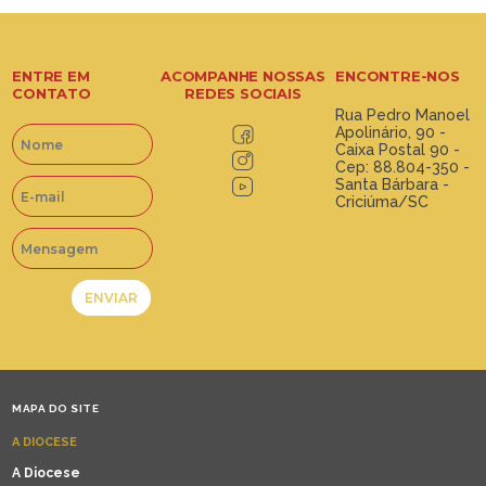
ENTRE EM
ACOMPANHE NOSSAS
ENCONTRE-NOS
CONTATO
REDES SOCIAIS
Rua Pedro Manoel
Apolinário, 90 -
Caixa Postal 90 -
Cep: 88.804-350 -
Santa Bárbara -
Criciúma/SC
MAPA DO SITE
A DIOCESE
A Diocese