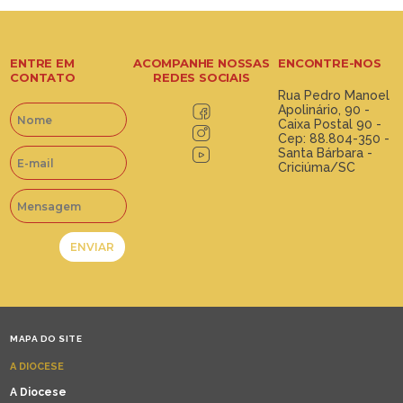
ENTRE EM
ACOMPANHE NOSSAS
ENCONTRE-NOS
CONTATO
REDES SOCIAIS
Rua Pedro Manoel
Apolinário, 90 -
Caixa Postal 90 -
Cep: 88.804-350 -
Santa Bárbara -
Criciúma/SC
MAPA DO SITE
A DIOCESE
A Diocese