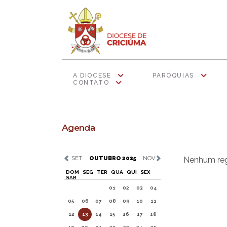
A DIOCESE
PARÓQUIAS
CONTATO
Agenda
SET
OUTUBRO 2025
NOV
Nenhum regi
DOM
SEG
TER
QUA
QUI
SEX
SAB
01
02
03
04
05
06
07
08
09
10
11
12
13
14
15
16
17
18