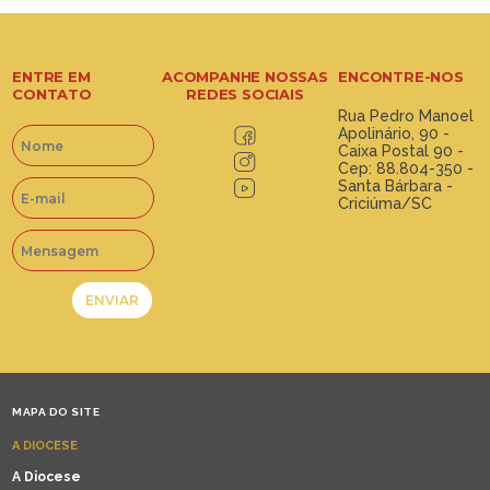
ENTRE EM
ACOMPANHE NOSSAS
ENCONTRE-NOS
CONTATO
REDES SOCIAIS
Rua Pedro Manoel
Apolinário, 90 -
Caixa Postal 90 -
Cep: 88.804-350 -
Santa Bárbara -
Criciúma/SC
MAPA DO SITE
A DIOCESE
A Diocese