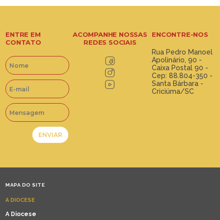
ENTRE EM
ACOMPANHE NOSSAS
ENCONTRE-NOS
CONTATO
REDES SOCIAIS
Rua Pedro Manoel
Apolinário, 90 -
Caixa Postal 90 -
Cep: 88.804-350 -
Santa Bárbara -
Criciúma/SC
MAPA DO SITE
A DIOCESE
A Diocese