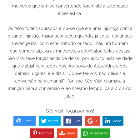
mulheres que iam se convertendo foram até a autoridade
eclesiástica.
Os fatos foram apurados e viu-se que era uma injustiça contra
o santo. Injustiça maior aconteceu quando, já solto, continuou
a evangelizar com este método ousado, mas um homem
que comercializava as mulheres, o apunhalou pelas costas.
São Vital teve forças ainda de deixar, por escrito, esta verdade
que é atual para todos nós. Ao povo de Alexandria e dos
demais lugares, ele dizia: “Convertei-vos, não deixais a
conversão para amanhã”. Por isso, São Vital chamava à
atenção para a conversão e, ao mesmo tempo, para o dia do
juízo.
São Vital, rogai por nós!
E-mail
Tweet
Like
+1
Share
Pin this
Share
WhatsApp