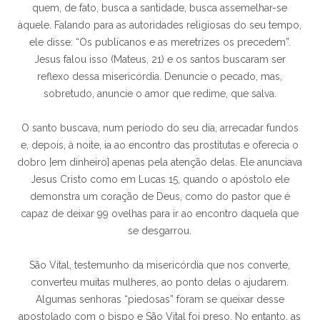
quem, de fato, busca a santidade, busca assemelhar-se
àquele. Falando para as autoridades religiosas do seu tempo,
ele disse: “Os publicanos e as meretrizes os precedem”.
Jesus falou isso (Mateus, 21) e os santos buscaram ser
reflexo dessa misericórdia. Denuncie o pecado, mas,
sobretudo, anuncie o amor que redime, que salva.
O santo buscava, num período do seu dia, arrecadar fundos
e, depois, à noite, ia ao encontro das prostitutas e oferecia o
dobro [em dinheiro] apenas pela atenção delas. Ele anunciava
Jesus Cristo como em Lucas 15, quando o apóstolo ele
demonstra um coração de Deus, como do pastor que é
capaz de deixar 99 ovelhas para ir ao encontro daquela que
se desgarrou.
São Vital, testemunho da misericórdia que nos converte,
converteu muitas mulheres, ao ponto delas o ajudarem.
Algumas senhoras “piedosas” foram se queixar desse
apostolado com o bispo e São Vital foi preso. No entanto, as