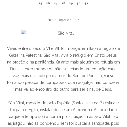
25
26
27
28
29
30
31
HOJE, 09/08/2026
Viveu entre o século VI e VII, foi monge, ermitão na região de
Gaza, na Palestina. São Vital vivia o refúgio em Cristo Jesus,
na oração e na penitência. Quanto mais alguém se refugia em
Deus, sendo monge ou não, vai criando um coração cada
vez mais dilatado pelo amor do Senhor. Por isso, vai se
tornando pessoa de compaixão, que não julga, não condena;
mas vai ao encontro do outro para ser sinal de Deus.
São Vital, movido de pelo Espírito [Santo], saiu da Palestina e
foi para o Egito, instalando-se em Alexandria. A sociedade
daquele tempo sofria com a prostituição, mas São Vital não
as julgou, não as condenou nem foi buscar a santidade, pois