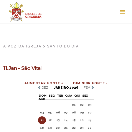
A VOZ DA IGREJA > SANTO DO DIA
11.Jan - São Vital
AUMENTAR FONTE +
DIMINUIR FONTE -
DEZ
JANEIRO 2026
FEV
DOM
SEG
TER
QUA
QUI
SEX
SAB
01
02
03
04
05
06
07
08
09
10
11
12
13
14
15
16
17
18
19
20
21
22
23
24