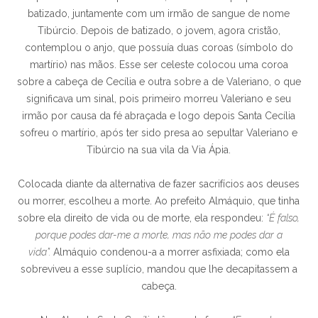
batizado, juntamente com um irmão de sangue de nome
Tibúrcio. Depois de batizado, o jovem, agora cristão,
contemplou o anjo, que possuía duas coroas (símbolo do
martírio) nas mãos. Esse ser celeste colocou uma coroa
sobre a cabeça de Cecília e outra sobre a de Valeriano, o que
significava um sinal, pois primeiro morreu Valeriano e seu
irmão por causa da fé abraçada e logo depois Santa Cecília
sofreu o martírio, após ter sido presa ao sepultar Valeriano e
Tibúrcio na sua vila da Via Ápia.
Colocada diante da alternativa de fazer sacrifícios aos deuses
ou morrer, escolheu a morte. Ao prefeito Almáquio, que tinha
sobre ela direito de vida ou de morte, ela respondeu:
“É falso,
porque podes dar-me a morte, mas não me podes dar a
vida”.
Almáquio condenou-a a morrer asfixiada; como ela
sobreviveu a esse suplício, mandou que lhe decapitassem a
cabeça.