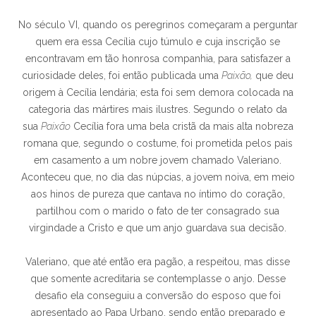
No século VI, quando os peregrinos começaram a perguntar
quem era essa Cecília cujo túmulo e cuja inscrição se
encontravam em tão honrosa companhia, para satisfazer a
curiosidade deles, foi então publicada uma
Paixão,
que deu
origem à Cecília lendária; esta foi sem demora colocada na
categoria das mártires mais ilustres. Segundo o relato da
sua
Paixão
Cecília fora uma bela cristã da mais alta nobreza
romana que, segundo o costume, foi prometida pelos pais
em casamento a um nobre jovem chamado Valeriano.
Aconteceu que, no dia das núpcias, a jovem noiva, em meio
aos hinos de pureza que cantava no íntimo do coração,
partilhou com o marido o fato de ter consagrado sua
virgindade a Cristo e que um anjo guardava sua decisão.
Valeriano, que até então era pagão, a respeitou, mas disse
que somente acreditaria se contemplasse o anjo. Desse
desafio ela conseguiu a conversão do esposo que foi
apresentado ao Papa Urbano, sendo então preparado e