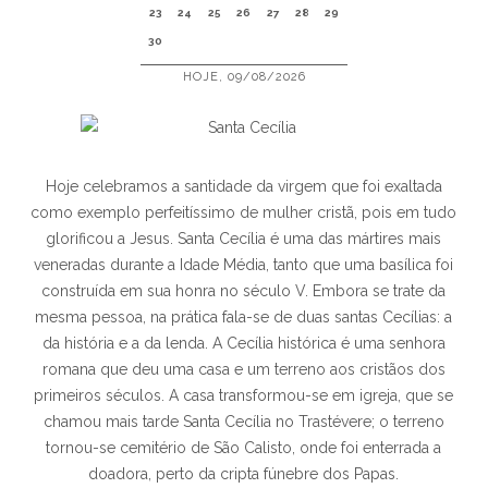
23
24
25
26
27
28
29
30
HOJE, 09/08/2026
Hoje celebramos a santidade da virgem que foi exaltada
como exemplo perfeitíssimo de mulher cristã, pois em tudo
glorificou a Jesus. Santa Cecília é uma das mártires mais
veneradas durante a Idade Média, tanto que uma basílica foi
construída em sua honra no século V. Embora se trate da
mesma pessoa, na prática fala-se de duas santas Cecílias: a
da história e a da lenda. A Cecília histórica é uma senhora
romana que deu uma casa e um terreno aos cristãos dos
primeiros séculos. A casa transformou-se em igreja, que se
chamou mais tarde Santa Cecília no Trastévere; o terreno
tornou-se cemitério de São Calisto, onde foi enterrada a
doadora, perto da cripta fúnebre dos Papas.