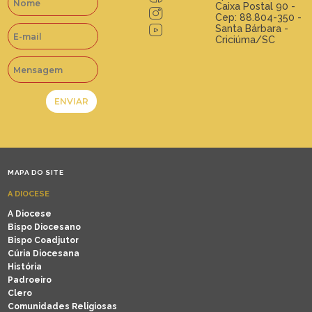
Caixa Postal 90 -
Cep: 88.804-350 -
Santa Bárbara -
Criciúma/SC
MAPA DO SITE
A DIOCESE
A Diocese
Bispo Diocesano
Bispo Coadjutor
Cúria Diocesana
História
Padroeiro
Clero
Comunidades Religiosas