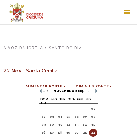
A VOZ DA IGREJA > SANTO DO DIA
22.Nov - Santa Cecília
AUMENTAR FONTE +
DIMINUIR FONTE -
OUT
NOVEMBRO 2025
DEZ
DOM
SEG
TER
QUA
QUI
SEX
SAB
01
02
03
04
05
06
07
08
09
10
11
12
13
14
15
16
17
18
19
20
21
22