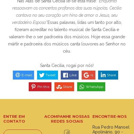
Nas Atas de Santa Cecília lê-se esta frase:
“Enquanto
ressoavam os concertos profanos das suas núpcias, Cecília
cantava no seu coração um hino de amor a Jesus, seu
verdadeiro Esposo”.
Essas palavras, lidas um tanto por alto,
fizeram acreditar no talento musical de Santa Cecília e
valeram-lhe o ser padroeira dos músicos. Hoje essa grande
mártir e padroeira dos músicos canta louvores ao Senhor no
céu.
Santa Cecília, rogai por nós!
E-mail
Tweet
Like
+1
Share
Pin this
Share
WhatsApp
ENTRE EM
ACOMPANHE NOSSAS
ENCONTRE-NOS
CONTATO
REDES SOCIAIS
Rua Pedro Manoel
Apolinário, 90 -