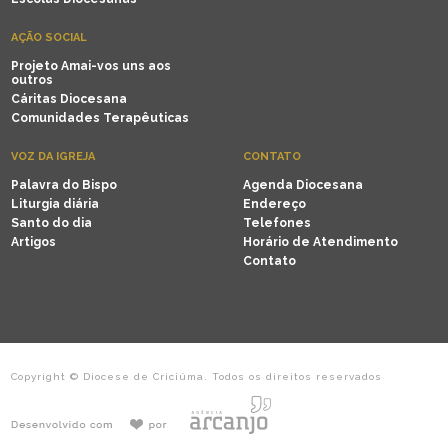
AÇÃO SOCIAL
Projeto Amai-vos uns aos
outros
Cáritas Diocesana
Comunidades Terapêuticas
VOZ DA IGREJA
CONTATO
Palavra do Bispo
Agenda Diocesana
Liturgia diária
Endereço
Santo do dia
Telefones
Artigos
Horário de Atendimento
Contato
Copyright © Diocese de Criciúma. Todos os direitos reservados