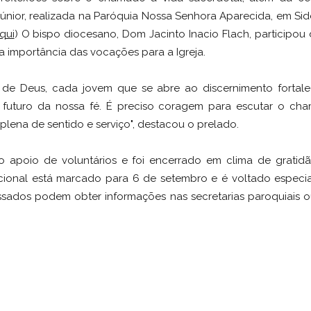
Júnior, realizada na Paróquia Nossa Senhora Aparecida, em Side
qui
) O bispo diocesano, Dom Jacinto Inacio Flach, participou 
a importância das vocações para a Igreja.
de Deus, cada jovem que se abre ao discernimento fortale
 futuro da nossa fé. É preciso coragem para escutar o ch
lena de sentido e serviço", destacou o prelado.
apoio de voluntários e foi encerrado em clima de gratidã
ional está marcado para 6 de setembro e é voltado especi
ssados podem obter informações nas secretarias paroquiais o