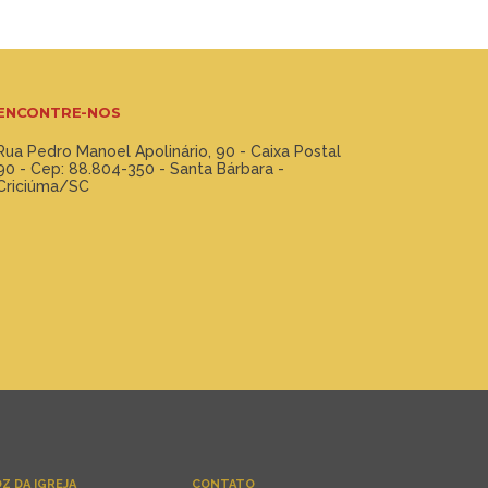
ENCONTRE-NOS
Rua Pedro Manoel Apolinário, 90 - Caixa Postal
90 - Cep: 88.804-350 - Santa Bárbara -
Criciúma/SC
Z DA IGREJA
CONTATO