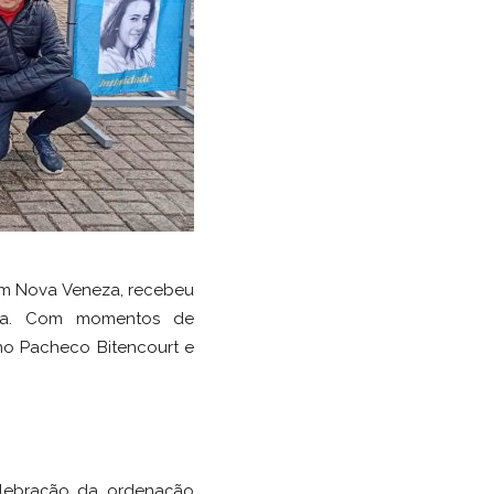
 em Nova Veneza, recebeu
úma. Com momentos de
ano Pacheco Bitencourt e
elebração da ordenação