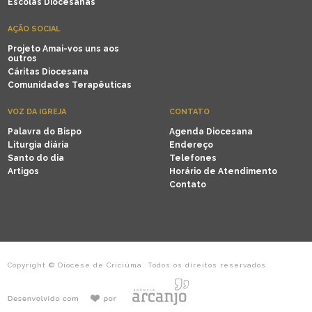
Escolas Diocesanas
AÇÃO SOCIAL
Projeto Amai-vos uns aos
outros
Cáritas Diocesana
Comunidades Terapêuticas
VOZ DA IGREJA
CONTATO
Palavra do Bispo
Agenda Diocesana
Liturgia diária
Endereço
Santo do dia
Telefones
Artigos
Horário de Atendimento
Contato
Copyright © Diocese de Criciúma. Todos os direitos reservados