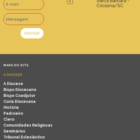
Santa Bárbara -
Criciúma/SC
MAPA DO SITE
A DIOCESE
A Diocese
Bispo Diocesano
Bispo Coadjutor
Cúria Diocesana
História
Padroeiro
Clero
Comunidades Religiosas
Seminários
Tribunal Eclesiástico