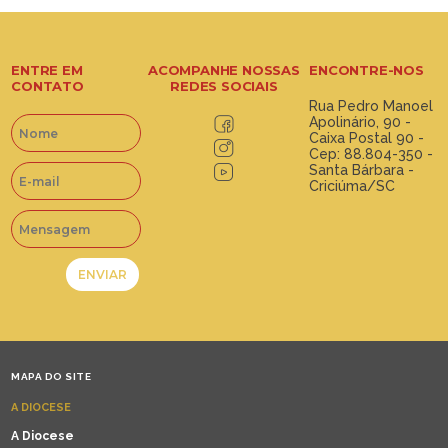
ENTRE EM
ACOMPANHE NOSSAS
ENCONTRE-NOS
CONTATO
REDES SOCIAIS
Rua Pedro Manoel
Apolinário, 90 -
Caixa Postal 90 -
Cep: 88.804-350 -
Santa Bárbara -
Criciúma/SC
MAPA DO SITE
A DIOCESE
A Diocese